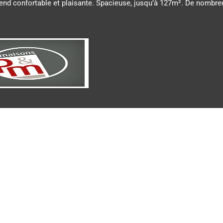
rend confortable et plaisante. Spacieuse, jusqu’à 127m². De nombre