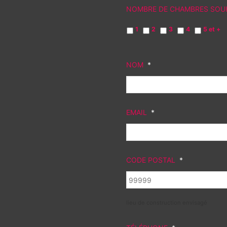
NOMBRE DE CHAMBRES SOUH
1
2
3
4
5 et +
NOM
*
EMAIL
*
CODE POSTAL
*
lieu de construction envisagé