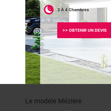
2 À 4 Chambres
>> OBTENIR UN DEVIS
Le modele Mézière