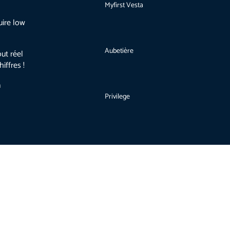
Myfirst Vesta
uire low
Aubetière
ut réel
iffres !
n
Privilege