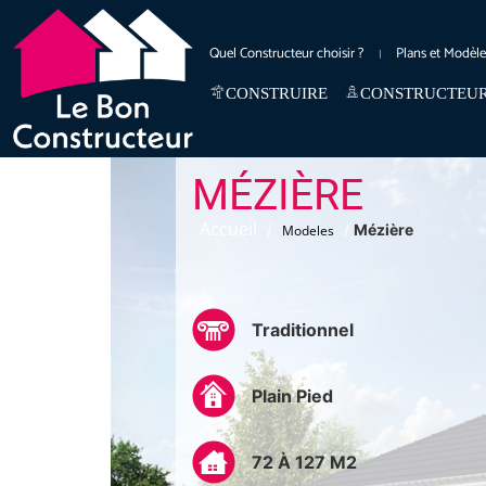
Quel Constructeur choisir ?
Plans et Modèl
CONSTRUIRE
CONSTRUCTEU
MÉZIÈRE
Accueil
/
/
Mézière
Modeles
Traditionnel
Plain Pied
72 À 127 M2