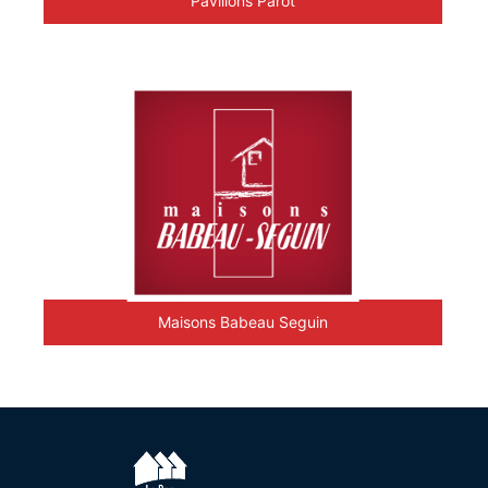
Pavillons Parot
Maisons Babeau Seguin