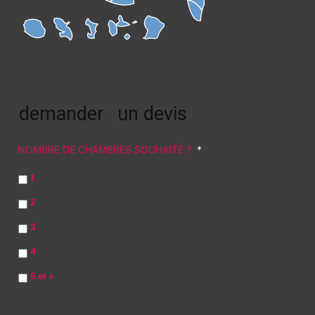
demander
un devis
NOMBRE DE CHAMBRES SOUHAITÉ ?
*
1
2
3
4
5 et +