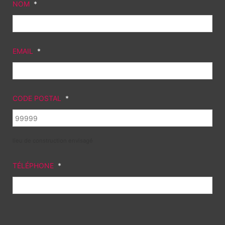
NOM
*
EMAIL
*
CODE POSTAL
*
lieu de construction envisagé
TÉLÉPHONE
*