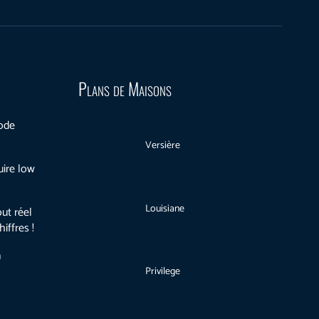
Plans de Maisons
mode
Versière
uire low
Louisiane
ut réel
iffres !
n
Privilege