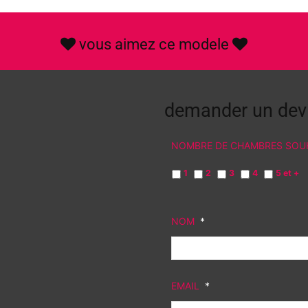
vous aimez ce modele
demander
un dev
NOMBRE DE CHAMBRES SOUH
1
2
3
4
5 et +
NOM
*
EMAIL
*