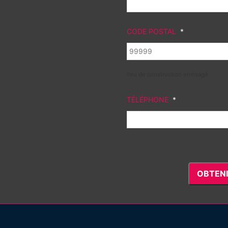
CODE POSTAL
*
lieu de construction envisagé
TÉLÉPHONE
*
OBTENI