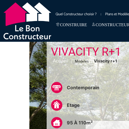
Quel Constructeur choisir ?
Plans et Modèl
CONSTRUIRE
CONSTRUCTEU
VIVACITY R+1
Accueil
/
/
Vivacity r+1
Modeles
Contemporain
Etage
95 À 110m²