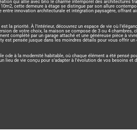
tion qui allie avec brio le charme intemporel des architectures tra
10m2, cette demeure à étage se distingue par son allure contempor
bre entre innovation architecturale et intégration paysagère, offran
 est la priorité. À l’intérieur, découvrez un espace de vie où l’éléga
 version de votre choix, la maison se compose de 3 ou 4 chambres,
sement complété par un garage attaché et une généreuse pièce à vivr
ity est pensée jusque dans les moindres détails pour vous offrir un 
able ode à la modernité habitable, où chaque élément a été pensé p
un lieu de vie conçu pour s’adapter à l’évolution de vos besoins et 