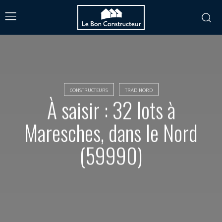
CONSTRUCTEURS
TRADINORD
À saisir : 32 lots à
Maresches, dans le Nord
(59990)