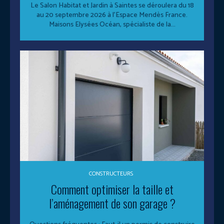
Le Salon Habitat et Jardin à Saintes se déroulera du 18
au 20 septembre 2026 à l’Espace Mendès France.
Maisons Elysées Océan, spécialiste de la...
CONSTRUCTEURS
Comment optimiser la taille et
l’aménagement de son garage ?