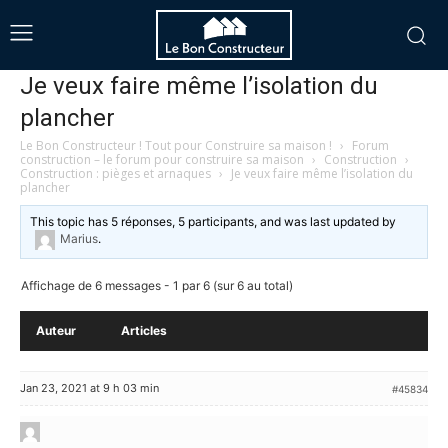
Je veux faire même l’isolation du
plancher
Le Bon Constructeur ! Tout pour Construire sa maison !
›
Forum
construction – le forum pour construire sa maison
›
Construction
›
Construction : pièges et arnaques
›
Je veux faire même l’isolation du
plancher
This topic has 5 réponses, 5 participants, and was last updated
by
Marius
.
Affichage de 6 messages - 1 par 6 (sur 6 au total)
Auteur
Articles
Jan 23, 2021 at 9 h 03 min
#45834