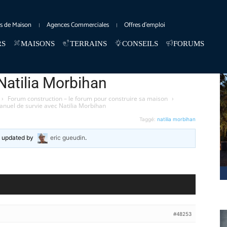
es de Maison
Agences Commerciales
Offres d’emploi
RS
MAISONS
TERRAINS
CONSEILS
FORUMS
Natilia Morbihan
›
Forum construction – le forum pour construire sa maison
›
nuel de survie avec Natilia Morbihan
Taggé:
natilia morbihan
st updated
by
eric gueudin
.
#48253