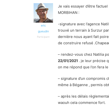
Je vais essayer d’être factu
MORBIHAN :
-signature avec l’agence Nati
eric
trouvé un terrain à Surzur pa
gueudin
dernière nous ayant fait poir
Participant
de construire refusé .Chapeau 
– rendez-vous chez Natilia p
22/01/2021
. je leur précise
on me répond que l’on fera le
– signature d’un compromis c
même à Béganne , permis obte
– après les délais règlementa
waouh cela commence fort.