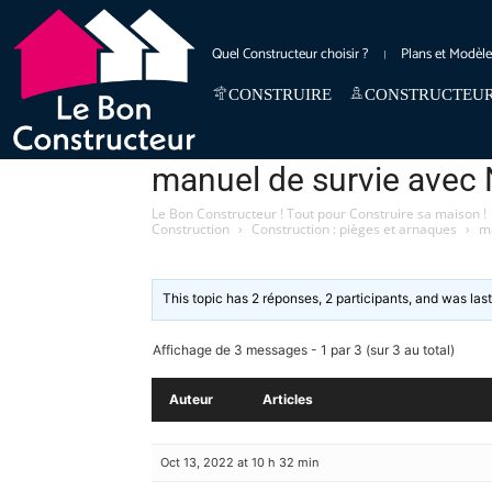
Quel Constructeur choisir ?
Plans et Modèl
CONSTRUIRE
CONSTRUCTEU
manuel de survie avec 
Le Bon Constructeur ! Tout pour Construire sa maison !
Construction
›
Construction : pièges et arnaques
›
ma
This topic has 2 réponses, 2 participants, and was la
Affichage de 3 messages - 1 par 3 (sur 3 au total)
Auteur
Articles
Oct 13, 2022 at 10 h 32 min