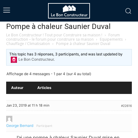
Pompe à chaleur Saunier Duval
Le Bon Constructeur ! Tout pour Construire sa maison !
›
Forum
construction – le forum pour construire sa maison
›
Equipements
›
Chauffage / Climatisation
›
Pompe à chaleur Saunier Duval
This topic has 3 réponses, 3 participants, and was last updated
by
Le Bon Constructeur
.
Affichage de 4 messages - 1 par 4 (sur 4 au total)
Auteur
Articles
Jan 23, 2019 at 11 h 18 min
#22616
George Bernard
Participant
J’ai une pompe à chaleur Saunier Duval mise en