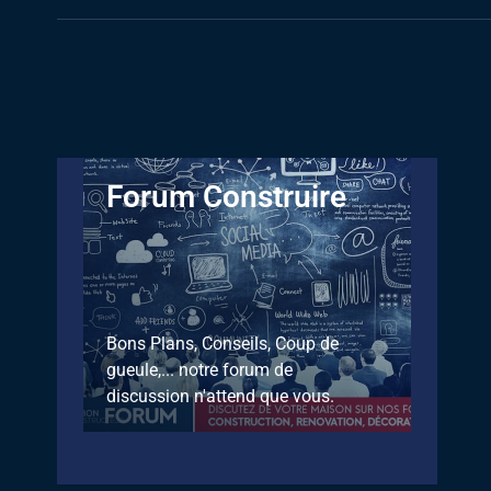
Forum Construire
Bons Plans, Conseils, Coup de
gueule,... notre forum de
discussion n'attend que vous.
Discuter sur le forum