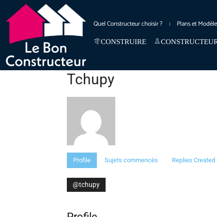
Quel Constructeur choisir ?
Plans et Modèl
CONSTRUIRE
CONSTRUCTEU
Tchupy
Profile
Sujets commencés
Replies Created
@tchupy
Profile