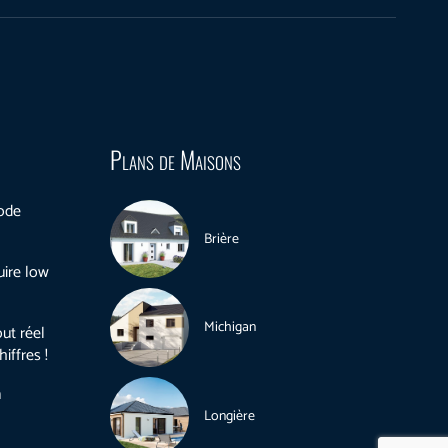
Plans de Maisons
mode
Brière
uire low
Michigan
ut réel
iffres !
n
Longière