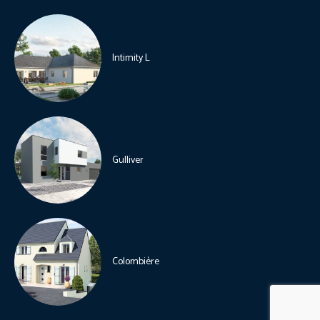
Intimity L
Gulliver
Colombière