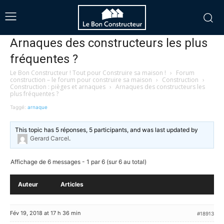
Arnaques des constructeurs les plus
fréquentes ?
Le Bon Constructeur ! Tout pour Construire sa maison !
›
Forum
construction – le forum pour construire sa maison
›
Construction
›
Construction : pièges et arnaques
›
Arnaques des constructeurs les
plus fréquentes ?
Taggé:
arnaque
This topic has 5 réponses, 5 participants, and was last updated
by
Gerard Carcel
.
Affichage de 6 messages - 1 par 6 (sur 6 au total)
Auteur
Articles
Fév 19, 2018 at 17 h 36 min
#18913