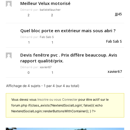
Meilleur Velux motorisé
Démarré par:
batisteVaucher
JJJ45
2
2
Quel bloc porte en extérieur mais sous abri ?
Démarré par:
Fab Sab S
Fab Sab S
1
1
Devis fenêtre pvc . Prix diffère beaucoup. Avis
rapport qualité/prix.
Démarré par:
xavier67
xavier67
0
1
Affichage de 4 sujets - 1 par 4 (sur 4 au total)
Vous devez vous
Inscrire ou vous Connecter
pour être actif sur le
forum.php if(class_exists('NextendSocialLogin', false)){ echo
NextendSocialLogin::renderButtonsWithContainer(); } ?>