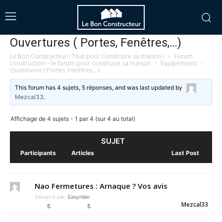
Ouvertures ( Portes, Fenêtres,…)
Le Bon Constructeur ! Tout pour Construire sa maison !
›
Forum
construction – le forum pour construire sa maison
›
Equipements
›
Ouvertures ( Portes, Fenêtres,…)
This forum has 4 sujets, 5 réponses, and was last updated
by
Mezcal33
.
Affichage de 4 sujets - 1 par 4 (sur 4 au total)
SUJET
Participants
Articles
Last Post
Nao Fermetures : Arnaque ? Vos avis
Démarré par:
Easyrider
Mezcal33
5
5