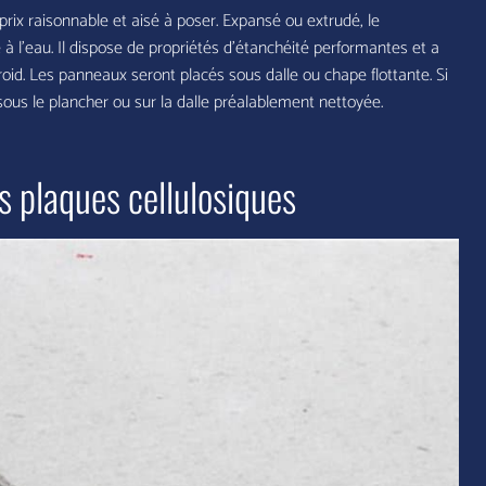
prix raisonnable et aisé à poser. Expansé ou extrudé, le
 à l’eau. Il dispose de propriétés d’étanchéité performantes et a
oid. Les panneaux seront placés sous dalle ou chape flottante. Si
 sous le plancher ou sur la dalle préalablement nettoyée.
es plaques cellulosiques