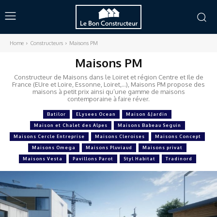
Home
Constructeurs
Maisons PM
Maisons PM
Constructeur de Maisons dans le Loiret et région Centre et Ile de
France (EUre et Loire, Essonne, Loiret,…), Maisons PM propose des
maisons à petit prix ainsi qu’une gamme de maisons
contemporaine à faire réver.
Batilor
ELysees Ocean
Maison &Jardin
Maison et Chalet des Alpes
Maisons Babeau Seguin
Maisons Cercle Entreprise
Maisons Cleroises
Maisons Concept
Maisons Omega
Maisons Pluviaud
Maisons privat
Maisons Vesta
Pavillons Parot
Styl Habitat
Tradinord