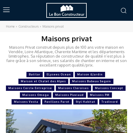
Home
Constructeurs
Maisons privat
Maisons privat
Maisons Privat construit depuis plus de 100 ans votre maison en
Vendée, Loire Atlantique, Charente Maritime et les départements
limitrophes. Sa réputation de constructeur de qualité n’est plus à
faire grâce à son sérieux, ses salariés de chantier en interne et son
excellent rapport qualité/prix.
Batilor
ELysees Ocean
Maison &Jardin
Maison et Chalet des Alpes
Maisons Babeau Seguin
Maisons Cercle Entreprise
Maisons Cleroises
Maisons Concept
Maisons Omega
Maisons Pluviaud
Maisons PM
Maisons Vesta
Pavillons Parot
Styl Habitat
Tradinord